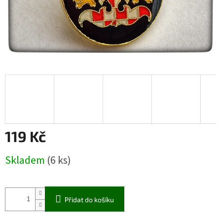
119 Kč
Měrná
Skladem
(6 ks)
cena:
Přidat do košíku