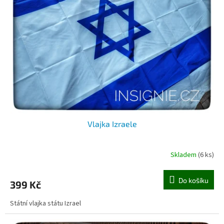
Vlajka Izraele
Skladem
(6 ks)
Do košíku
399 Kč
Státní vlajka státu Izrael