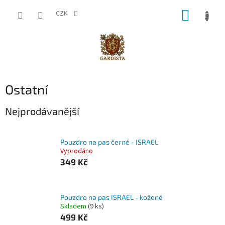
Přejít
NÁKUP
na
CZK
obsah
KOŠÍK
Ostatní
Nejprodávanější
Pouzdro na pas černé - ISRAEL
Vyprodáno
349 Kč
Pouzdro na pas ISRAEL - kožené
Skladem
(9 ks)
499 Kč