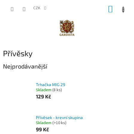
Přejít
NÁKUP
na
CZK
obsah
KOŠÍK
Přívěsky
Nejprodávanější
Trhačka MIG 29
Skladem
(8 ks)
129 Kč
Přívěsek - krevní skupina
Skladem
(>10 ks)
99 Kč