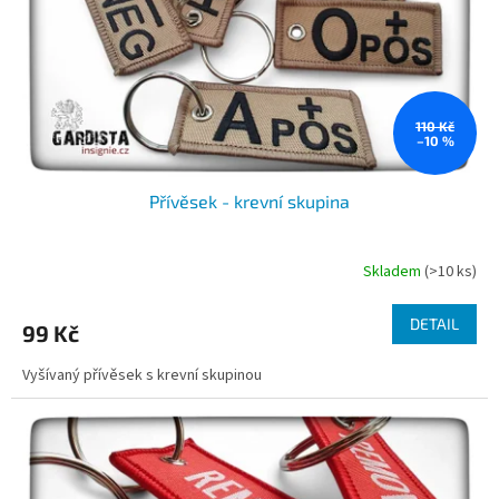
o
d
u
k
t
ů
110 Kč
–10 %
Přívěsek - krevní skupina
Skladem
(>10 ks)
DETAIL
99 Kč
Vyšívaný přívěsek s krevní skupinou