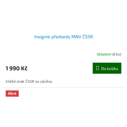
Insignie předsedy MNV ČSSR
Skladem
(6 ks)
1 990 Kč
Do košíku
Státní znak ČSSR na závěsu
Akce