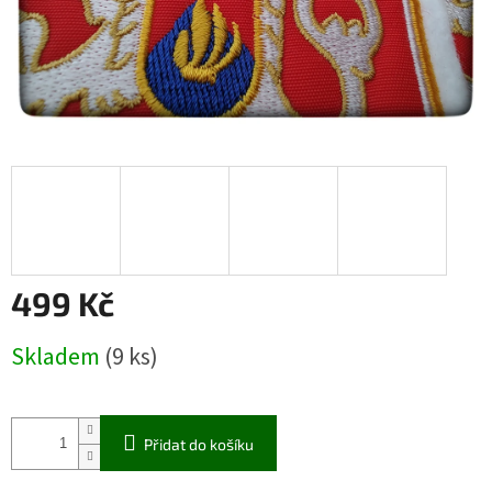
499 Kč
Měrná
Skladem
(9 ks)
cena:
Přidat do košíku