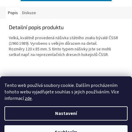
Popis
Diskuze
Detailní popis produktu
Velká, kvalitně provedená nášivka státního znaku bývalé ČSSR
(1960 1989). Vyrobeno s velkým důrazem na detail.
Rozměry 120 x 85 mm. S tímto typem nášivky jste se mohli
setkat např. na reprezentačních dresech hokejistů ČSSR.
Z
á
Tento web používá soubory cookie. Dalším procházením
Penzion RENSHOF - ubytování na Šumavě
VZORNÝ VOJÁK
p
tohoto webu vyjadřujete souhlas s jejich používáním. Více
a
informací
zde
.
t
í
Nastavení
Vytvořil Shoptet