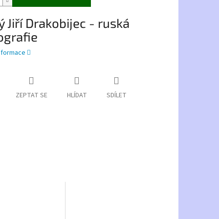
 Jiří Drakobijec - ruská
ografie
informace
ZEPTAT SE
HLÍDAT
SDÍLET