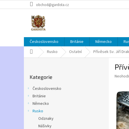
Přejít
obchod@gardista.cz
na
obsah
Československo
Británie
Německo
Ru
Domů
Rusko
Ostatní
Přívěsek Sv. Jiří Dra
P
Přív
o
Přeskočit
s
Průměr
Neohod
Kategorie
kategorie
t
hodnoce
r
produkt
Československo
a
je
Británie
0,0
n
z
Německo
n
5
í
Rusko
hvězdič
p
Odznaky
a
Nášivky