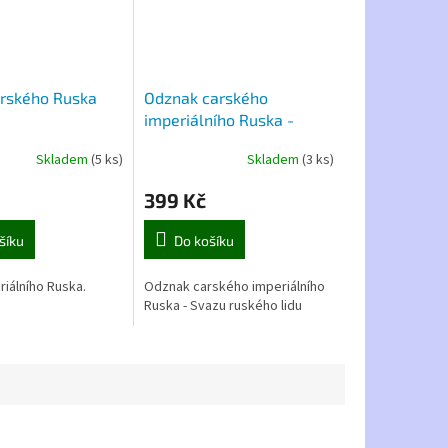
arského Ruska
Odznak carského
imperiálního Ruska -
Svazu ruského lidu
Skladem
(5 ks)
Skladem
(3 ks)
399 Kč
šíku
Do košíku
riálního Ruska.
Odznak carského imperiálního
Ruska - Svazu ruského lidu