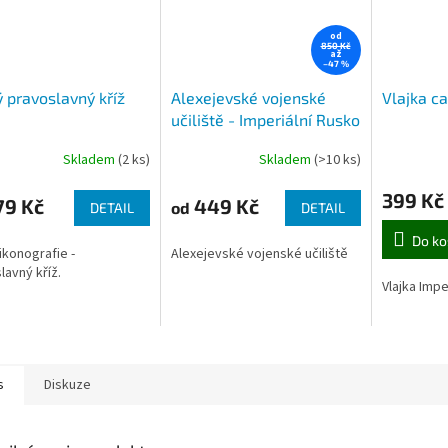
od
850 Kč
až
–47 %
 pravoslavný kříž
Alexejevské vojenské
Vlajka c
učiliště - Imperiální Rusko
Skladem
(2 ks)
Skladem
(>10 ks)
399 Kč
79 Kč
449 Kč
od
DETAIL
DETAIL
Do ko
ikonografie -
Alexejevské vojenské učiliště
lavný kříž.
Vlajka Impe
s
Diskuze