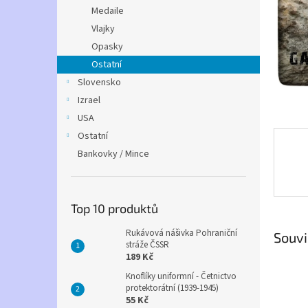
n
Medaile
e
Vlajky
l
Opasky
Ostatní
Slovensko
Izrael
USA
Ostatní
Bankovky / Mince
Top 10 produktů
Rukávová nášivka Pohraniční
Souvi
stráže ČSSR
189 Kč
Knoflíky uniformní - Četnictvo
protektorátní (1939-1945)
55 Kč