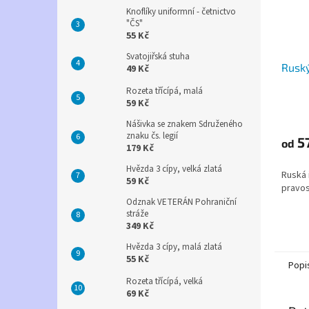
Knoflíky uniformní - četnictvo
"ČS"
55 Kč
Svatojiřská stuha
Ruský
49 Kč
Rozeta třícípá, malá
59 Kč
Nášivka se znakem Sdruženého
znaku čs. legií
5
od
179 Kč
Hvězda 3 cípy, velká zlatá
Ruská 
59 Kč
pravos
Odznak VETERÁN Pohraniční
stráže
349 Kč
Hvězda 3 cípy, malá zlatá
55 Kč
Popi
Rozeta třícípá, velká
69 Kč