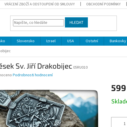
VRÁCENÍ ZBOŽÍ A ODSTOUPENÍ OD SMLOUVY
OBCHODNÍ PODMÍNKY
HLEDAT
sko
Slovensko
Izrael
USA
Ostatní
Bankovky 
kobijec
ěsek Sv. Jiří Drakobijec
05RU010
né
noceno
Podrobnosti hodnocení
ní
599
u
Měrná
Skla
cena:
ek.