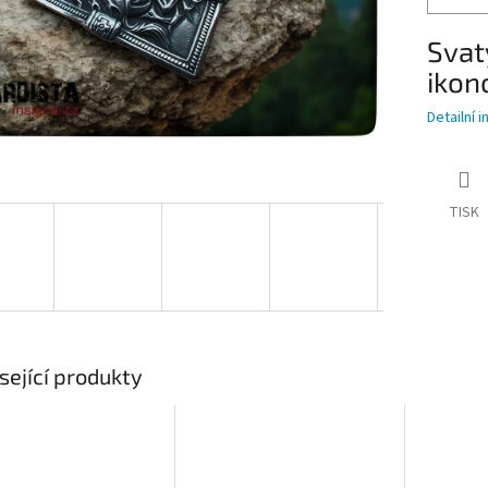
Svatý
ikon
Detailní 
TISK
sející produkty