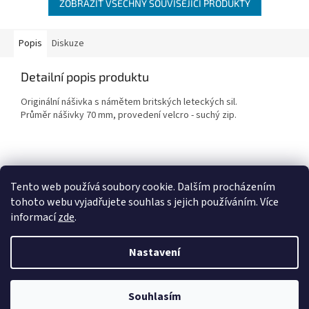
ZOBRAZIT VŠECHNY SOUVISEJÍCÍ PRODUKTY
Popis
Diskuze
Detailní popis produktu
Originální nášivka s námětem britských leteckých sil.
Průměr nášivky 70 mm, provedení velcro - suchý zip.
Z
á
Tento web používá soubory cookie. Dalším procházením
Penzion RENSHOF - ubytování na Šumavě
VZORNÝ VOJÁK
p
tohoto webu vyjadřujete souhlas s jejich používáním. Více
a
informací
zde
.
t
í
Nastavení
Vytvořil Shoptet
Souhlasím
Copyright 2026
GARDISTA.cz
. Všechna práva vyhrazena.