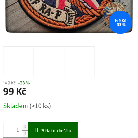
149 Kč
–33 %
149 Kč
–33 %
99 Kč
Měrná
Skladem
(>10 ks)
cena:
Přidat do košíku