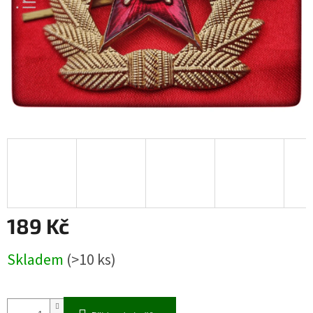
189 Kč
Měrná
Skladem
(>10 ks)
cena: