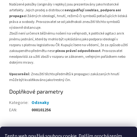
Nabízené položky (originály i repliky) jsou prezentovány jako historické
artefakty. Jejich prodej a distribuce
nevyjadřují souhlas, podporu ani
propagaci
žádných ideologií, hnutí, režimů či symbolů potlačujících lidská
práva a svobody. Provozovatel se od jakéhokoli zneužití těchto symbolů
výslovně distancuje.
Zboží není určeno k běžnému nošení na veřejnosti, k politické agitaci ani k
jinému jednání, které by mohlo být vykládáno jako podpora ideologií v
rozporu s platnou legislativou ČR. Kupující bere na vědomí, že za způsob užití
zakoupeného předmětu nese
plnou právní odpovědnost
. Provozovatel
neodpovídá za užití zboží v rozporu se zákonem, veřejným pořádkem nebo
dobrými mravy.
Upozornění:
Zneužití těchto předmětů k propagaci zakázaných hnutí
může být kvalifikováno jako trestný čin.
Doplňkové parametry
Kategorie
:
Odznaky
EAN
:
000101256
Z
á
Tento web používá soubory cookie. Dalším procházením
Penzion RENSHOF - ubytování na Šumavě
VZORNÝ VOJÁK