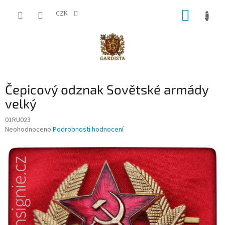
Přejít
NÁKUP
na
CZK
obsah
KOŠÍK
Čepicový odznak Sovětské armády
velký
01RU023
Průměrné
Neohodnoceno
Podrobnosti hodnocení
hodnocení
produktu
je
0,0
z
5
hvězdiček.