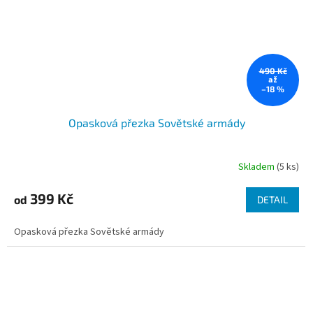
490 Kč
až
–18 %
Opasková přezka Sovětské armády
Skladem
(5 ks)
399 Kč
od
DETAIL
Opasková přezka Sovětské armády