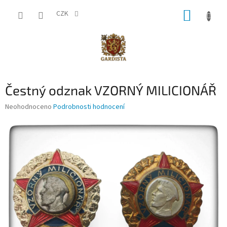
Přejít
NÁKUP
na
CZK
obsah
KOŠÍK
Čestný odznak VZORNÝ MILICIONÁŘ
Průměrné
Neohodnoceno
Podrobnosti hodnocení
hodnocení
produktu
je
0,0
z
5
hvězdiček.