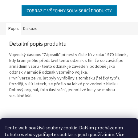
ZOBRAZIT VŠECHNY SOUVISEJÍCÍ PRODUKTY
Popis
Diskuze
Detailní popis produktu
Vojenský časopis "Zápisník" přinesl v čísle tři z roku 1970 článek,
kdy krom jiného představil tento odznak s tím že se zavádí po
armádním vzoru - tento odznak je zaveden podobně jako
odznak v armádě odznak vzorného vojáka.
První verze ze 70. let byly vyráběny z tombaku ("těžký typ").
Později, v 80. letech, se přešlo na lehké provedení z hliníku.
Dobový originál, foto ilustrační, jednotlivé kusy se mohou
vizuálně lišit.
Z
á
Tento web používá soubory cookie. Dalším procházením
Penzion RENSHOF - ubytování na Šumavě
VZORNÝ VOJÁK
p
tohoto webu vyjadřujete souhlas s jejich používáním. Více