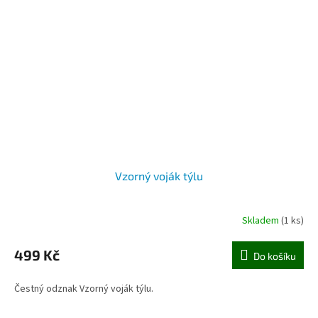
Vzorný voják týlu
Skladem
(1 ks)
499 Kč
Do košíku
Čestný odznak Vzorný voják týlu.