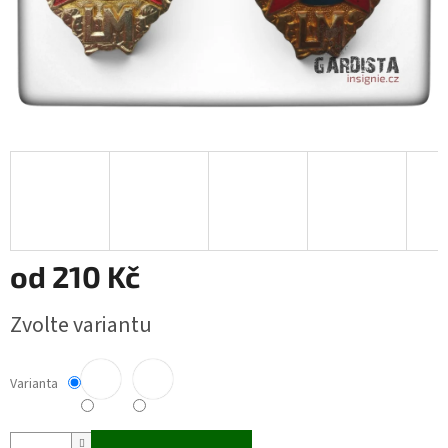
od
210 Kč
Měrná
Zvolte variantu
cena:
Varianta