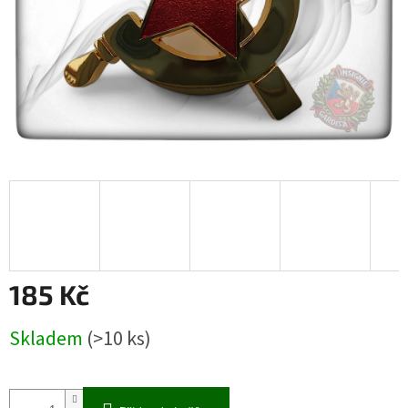
185 Kč
Měrná
Skladem
(>10 ks)
cena: