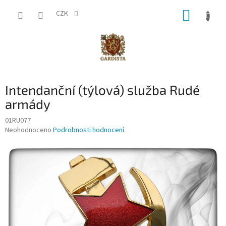
Přejít
NÁKUP
na
CZK
obsah
KOŠÍK
Intendanční (týlová) služba Rudé
armády
01RU077
Průměrné
Neohodnoceno
Podrobnosti hodnocení
hodnocení
produktu
je
0,0
z
5
hvězdiček.