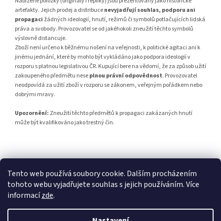
Nabízené položky (originály i repliky) jsou prezentovány jako historické
artefakty. Jejich prodej a distribuce
nevyjadřují souhlas, podporu ani
propagaci
žádných ideologií, hnutí, režimů či symbolů potlačujících lidská
práva a svobody. Provozovatel se od jakéhokoli zneužití těchto symbolů
výslovně distancuje.
Zboží není určeno k běžnému nošení na veřejnosti, k politické agitaci ani k
jinému jednání, které by mohlo být vykládáno jako podpora ideologií v
rozporu s platnou legislativou ČR. Kupující bere na vědomí, že za způsob užití
zakoupeného předmětu nese
plnou právní odpovědnost
. Provozovatel
neodpovídá za užití zboží v rozporu se zákonem, veřejným pořádkem nebo
dobrými mravy.
Upozornění:
Zneužití těchto předmětů k propagaci zakázaných hnutí
může být kvalifikováno jako trestný čin.
Z
á
Tento web používá soubory cookie. Dalším procházením
Penzion RENSHOF - ubytování na Šumavě
VZORNÝ VOJÁK
p
tohoto webu vyjadřujete souhlas s jejich používáním. Více
a
informací
zde
.
t
í
Nastavení