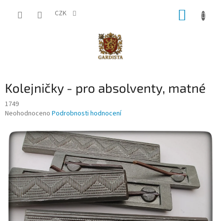
Přejít
NÁKUP
na
CZK
obsah
KOŠÍK
Kolejničky - pro absolventy, matné
1749
Průměrné
Neohodnoceno
Podrobnosti hodnocení
hodnocení
produktu
je
0,0
z
5
hvězdiček.