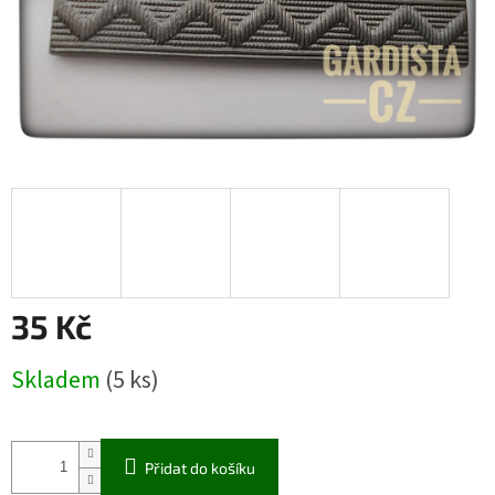
35 Kč
Měrná
Skladem
(5 ks)
cena:
Přidat do košíku