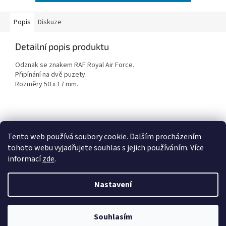
Popis
Diskuze
Detailní popis produktu
Odznak se znakem RAF Royal Air Force.
Připínání na dvě puzety.
Rozměry 50 x 17 mm.
Z
á
Tento web používá soubory cookie. Dalším procházením
Penzion RENSHOF - ubytování na Šumavě
VZORNÝ VOJÁK
p
tohoto webu vyjadřujete souhlas s jejich používáním. Více
a
informací
zde
.
t
í
Nastavení
Vytvořil Shoptet
Souhlasím
Copyright 2026
GARDISTA.cz
. Všechna práva vyhrazena.