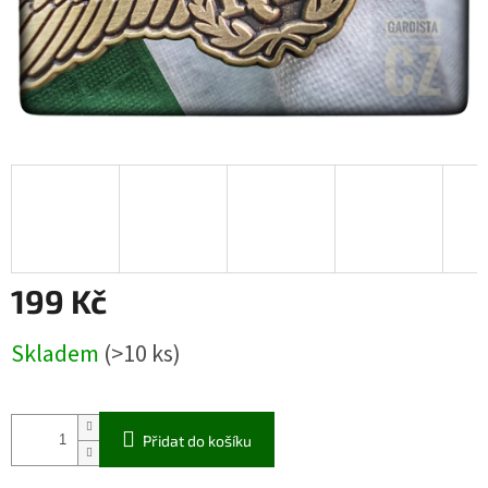
199 Kč
Měrná
Skladem
(>10 ks)
cena:
Přidat do košíku