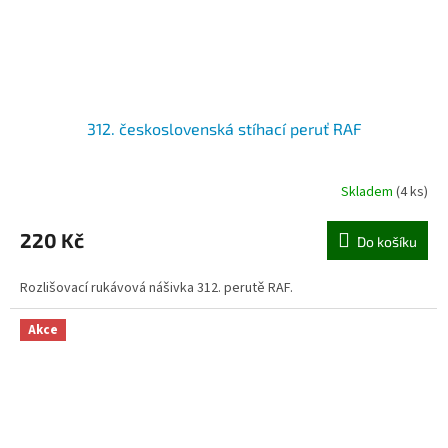
312. československá stíhací peruť RAF
Skladem
(4 ks)
220 Kč
Do košíku
Rozlišovací rukávová nášivka 312. perutě RAF.
Akce