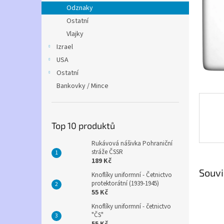
n
Odznaky
e
Ostatní
l
Vlajky
Izrael
USA
Ostatní
Bankovky / Mince
Top 10 produktů
Rukávová nášivka Pohraniční
stráže ČSSR
189 Kč
Souvi
Knoflíky uniformní - Četnictvo
protektorátní (1939-1945)
55 Kč
Knoflíky uniformní - četnictvo
"ČS"