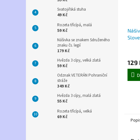
55 Kč
Svatojiřská stuha
49 Kč
Rozeta třícípá, malá
Náši
59 Kč
Slov
Nášivka se znakem Sdruženého
znaku čs. legií
179 Kč
Hvězda 3 cípy, velká zlatá
129 
59 Kč
D
Odznak VETERÁN Pohraniční
stráže
349 Kč
Hvězda 3 cípy, malá zlatá
55 Kč
Rozeta třícípá, velká
69 Kč
Popi