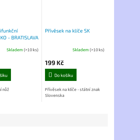
ifunkční
Přívěsek na klíče SK
KO - BRATISLAVA
Skladem
(>10 ks)
Skladem
(>10 ks)
199 Kč
šíku
Do košíku
í nůž
Přívěsek na klíče - státní znak
Slovenska