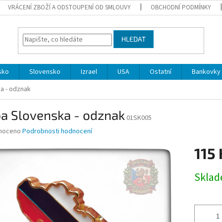
VRÁCENÍ ZBOŽÍ A ODSTOUPENÍ OD SMLOUVY
OBCHODNÍ PODMÍNKY
HLEDAT
sko
Slovensko
Izrael
USA
Ostatní
Bankovky 
a - odznak
a Slovenska - odznak
01SK005
né
noceno
Podrobnosti hodnocení
ní
115 
u
Měrná
Skla
cena:
ek.