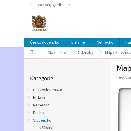
Přejít
obchod@gardista.cz
na
obsah
Československo
Británie
Německo
Ru
Domů
Slovensko
Odznaky
Mapa Slovensk
P
Map
o
Přeskočit
s
Průměr
Neohod
Kategorie
kategorie
t
hodnoce
r
produkt
Československo
a
je
Británie
0,0
n
z
Německo
n
5
í
Rusko
hvězdič
p
Slovensko
a
Nášivky