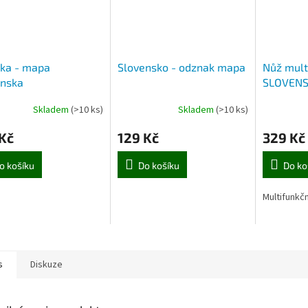
vka - mapa
Slovensko - odznak mapa
Nůž mult
enska
SLOVENS
Skladem
(>10 ks)
Skladem
(>10 ks)
Kč
129 Kč
329 Kč
o košíku
Do košíku
Do ko
Multifunkčn
s
Diskuze