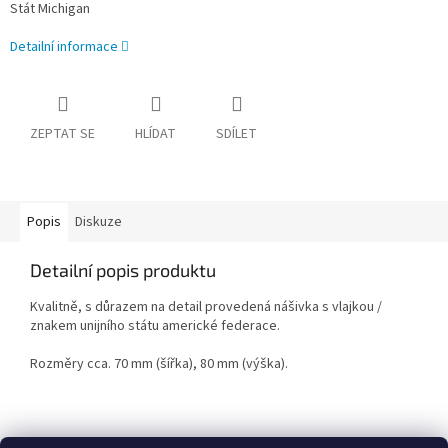
Stát Michigan
Detailní informace
ZEPTAT SE
HLÍDAT
SDÍLET
Popis
Diskuze
Detailní popis produktu
Kvalitně, s důrazem na detail provedená nášivka s vlajkou /
znakem unijního státu americké federace.
Rozměry cca. 70 mm (šířka), 80 mm (výška).
Z