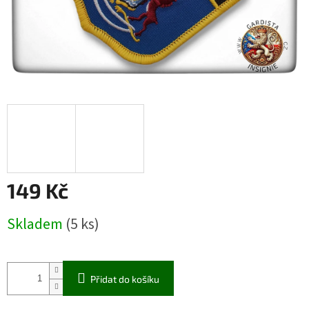
149 Kč
Měrná
Skladem
(5 ks)
cena:
Přidat do košíku