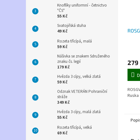
Knoflíky uniformní - četnictvo
"ČS"
55 Kč
Svatojiřská stuha
ROSG
49 Kč
Rozeta třícípá, malá
59 Kč
Nášivka se znakem Sdruženého
279
znaku čs. legií
179 Kč
D
Hvězda 3 cípy, velká zlatá
59 Kč
ROSGVA
Odznak VETERÁN Pohraniční
Ruska
stráže
349 Kč
Hvězda 3 cípy, malá zlatá
55 Kč
Popi
Rozeta třícípá, velká
69 Kč