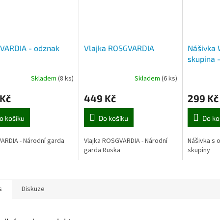
VARDIA - odznak
Vlajka ROSGVARDIA
Nášivka
skupina -
Skladem
(8 ks)
Skladem
(6 ks)
 Kč
449 Kč
299 Kč
o košíku
Do košíku
Do ko
RDIA - Národní garda
Vlajka ROSGVARDIA - Národní
Nášivka s o
garda Ruska
skupiny
s
Diskuze