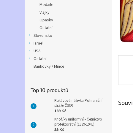
n
Medaile
e
Vlajky
l
Opasky
Ostatní
Slovensko
Izrael
USA
Ostatní
Bankovky / Mince
Top 10 produktů
Rukávová nášivka Pohraniční
Souvi
stráže ČSSR
189 Kč
Knoflíky uniformní - Četnictvo
protektorátní (1939-1945)
55 Kč