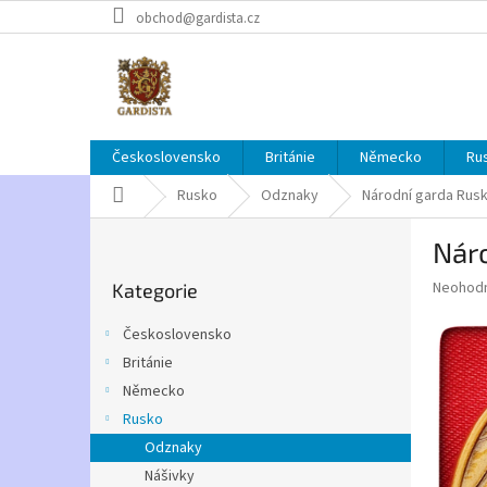
Přejít
obchod@gardista.cz
na
obsah
Československo
Británie
Německo
Ru
Domů
Rusko
Odznaky
Národní garda Rus
P
Nár
o
Přeskočit
s
Průměr
Neohod
Kategorie
kategorie
t
hodnoce
r
produkt
Československo
a
je
Británie
0,0
n
z
Německo
n
5
í
Rusko
hvězdič
p
Odznaky
a
Nášivky