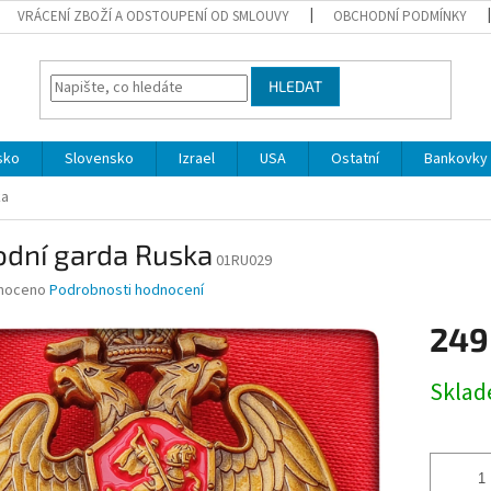
VRÁCENÍ ZBOŽÍ A ODSTOUPENÍ OD SMLOUVY
OBCHODNÍ PODMÍNKY
HLEDAT
sko
Slovensko
Izrael
USA
Ostatní
Bankovky 
ka
odní garda Ruska
01RU029
né
noceno
Podrobnosti hodnocení
ní
249
u
Měrná
Skla
cena:
ek.