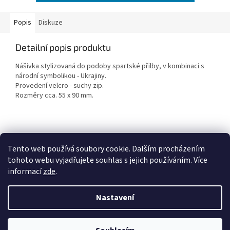
Popis
Diskuze
Detailní popis produktu
Nášivka stylizovaná do podoby spartské přilby, v kombinaci s
národní symbolikou - Ukrajiny.
Provedení velcro - suchy zip.
Rozměry cca. 55 x 90 mm.
Z
á
Tento web používá soubory cookie. Dalším procházením
Penzion RENSHOF - ubytování na Šumavě
VZORNÝ VOJÁK
p
tohoto webu vyjadřujete souhlas s jejich používáním. Více
a
informací
zde
.
t
í
Nastavení
Vytvořil Shoptet