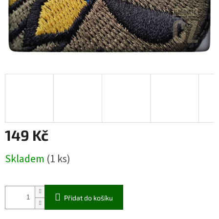
149 Kč
Měrná
Skladem
(1 ks)
cena:
Přidat do košíku