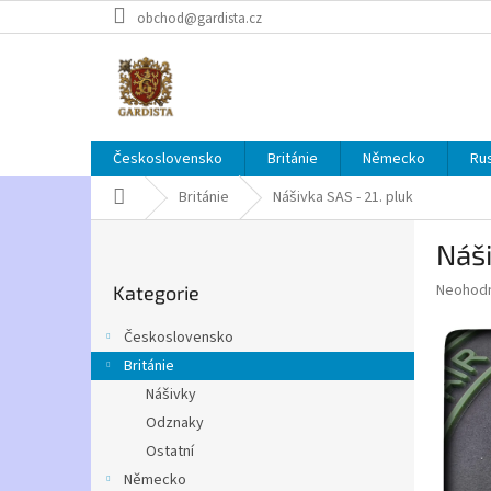
Přejít
obchod@gardista.cz
na
obsah
Československo
Británie
Německo
Ru
Domů
Británie
Nášivka SAS - 21. pluk
P
Náši
o
Přeskočit
s
Průměr
Neohod
Kategorie
kategorie
t
hodnoce
r
produkt
Československo
a
je
Británie
0,0
n
z
Nášivky
n
5
í
Odznaky
hvězdič
p
Ostatní
a
Německo