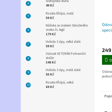
Svatojiřská stuha
49 Kč
Rozeta třícípá, malá
59 Kč
Odzna
Nášivka se znakem Sdruženého
speci
znaku čs. legií
179 Kč
Hvězda 3 cípy, velká zlatá
59 Kč
249
Odznak VETERÁN Pohraniční
stráže
D
349 Kč
Hvězda 3 cípy, malá zlatá
Odznak
55 Kč
jedno
Rozeta třícípá, velká
69 Kč
Popi