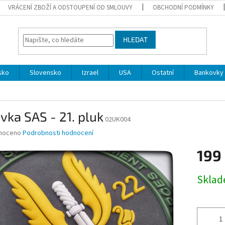
VRÁCENÍ ZBOŽÍ A ODSTOUPENÍ OD SMLOUVY
OBCHODNÍ PODMÍNKY
HLEDAT
sko
Slovensko
Izrael
USA
Ostatní
Bankovky 
vka SAS - 21. pluk
02UK004
né
noceno
Podrobnosti hodnocení
ní
199
u
Měrná
Skla
cena:
ek.