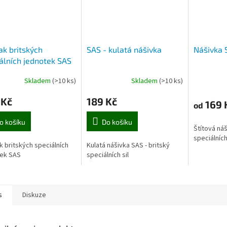
k britských
SAS - kulatá nášivka
Nášivka 
álních jednotek SAS
Skladem
(>10 ks)
Skladem
(>10 ks)
 Kč
189 Kč
169 
od
o košíku
Do košíku
Štítová náš
speciálních 
 britských speciálních
Kulatá nášivka SAS - britský
tek SAS
speciálních sil
s
Diskuze