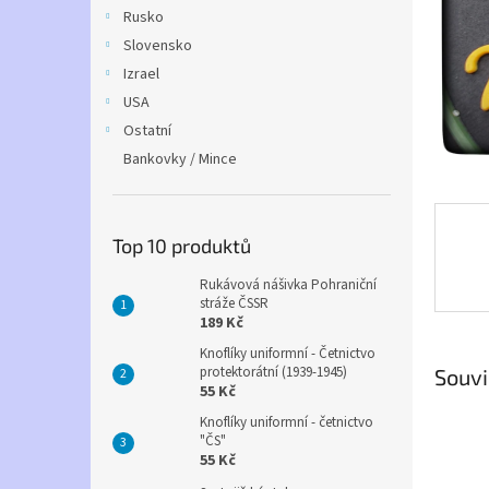
n
Rusko
e
Slovensko
l
Izrael
USA
Ostatní
Bankovky / Mince
Top 10 produktů
Rukávová nášivka Pohraniční
stráže ČSSR
189 Kč
Knoflíky uniformní - Četnictvo
protektorátní (1939-1945)
Souvi
55 Kč
Knoflíky uniformní - četnictvo
"ČS"
55 Kč