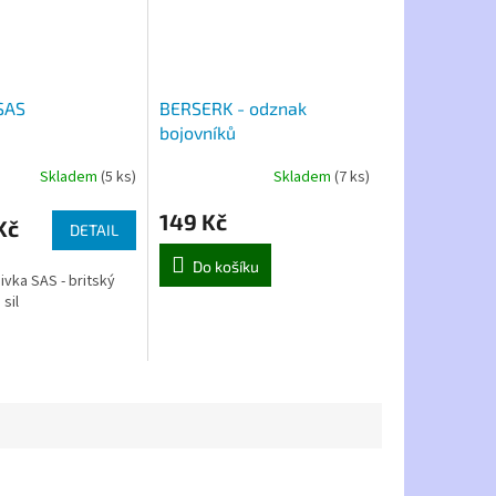
SAS
BERSERK - odznak
bojovníků
Skladem
(5 ks)
Skladem
(7 ks)
149 Kč
Kč
DETAIL
Do košíku
ivka SAS - britský
sil