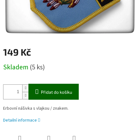
149 Kč
Měrná
Skladem
(5 ks)
cena:
Přidat do košíku
Erbovní nášivka s vlajkou / znakem.
Detailní informace