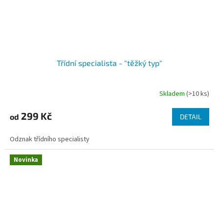
Třídní specialista - "těžký typ"
Skladem
(>10 ks)
299 Kč
od
DETAIL
Odznak třídního specialisty
Novinka