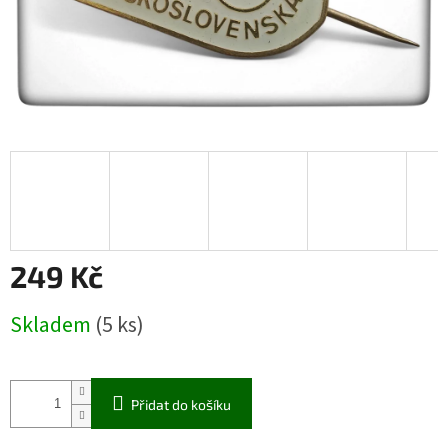
249 Kč
Měrná
Skladem
(5 ks)
cena:
Přidat do košíku