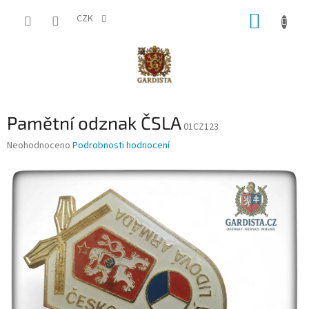
Přejít
NÁKUP
na
CZK
obsah
KOŠÍK
Pamětní odznak ČSLA
01CZ123
Průměrné
Neohodnoceno
Podrobnosti hodnocení
hodnocení
produktu
je
0,0
z
5
hvězdiček.