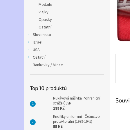
n
Medaile
e
Vlajky
l
Opasky
Ostatní
Slovensko
Izrael
USA
Ostatní
Bankovky / Mince
Top 10 produktů
Rukávová nášivka Pohraniční
Souvi
stráže ČSSR
189 Kč
Knoflíky uniformní - Četnictvo
protektorátní (1939-1945)
55 Kč