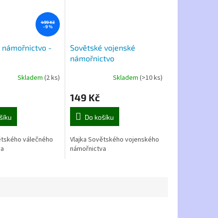
499 Kč
–9 %
 námořnictvo -
Sovětské vojenské
námořnictvo
Skladem
(2 ks)
Skladem
(>10 ks)
149 Kč
šíku
Do košíku
ětského válečného
Vlajka Sovětského vojenského
va
námořnictva