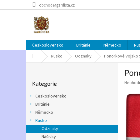
Přejít
obchod@gardista.cz
na
obsah
Československo
Británie
Německo
Ru
Domů
Rusko
Odznaky
Ponorkové vojsko
P
Pon
o
Přeskočit
s
Průměr
Neohod
Kategorie
kategorie
t
hodnoce
r
produkt
Československo
a
je
Británie
0,0
n
z
Německo
n
5
í
Rusko
hvězdič
p
Odznaky
a
Nášivky