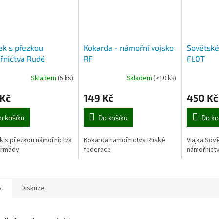
k s přezkou
Kokarda - námořní vojsko
Sovětské
řnictva Rudé
RF
FLOT
dy
Skladem
(5 ks)
Skladem
(>10 ks)
 Kč
149 Kč
450 Kč
o košíku
Do košíku
Do ko
k s přezkou námořnictva
Kokarda námořnictva Ruské
Vlajka Sov
armády
federace
námořnict
s
Diskuze