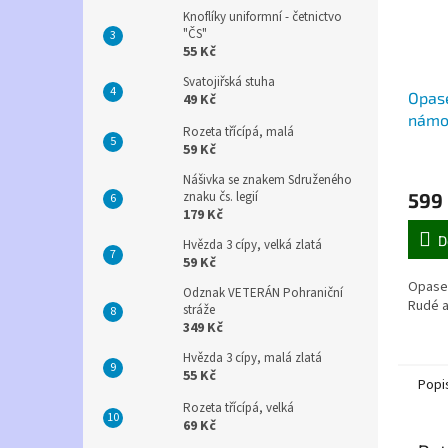
Knoflíky uniformní - četnictvo
"ČS"
55 Kč
Svatojiřská stuha
Opase
49 Kč
námo
Rozeta třícípá, malá
armá
59 Kč
Nášivka se znakem Sdruženého
599
znaku čs. legií
179 Kč
D
Hvězda 3 cípy, velká zlatá
59 Kč
Opase
Odznak VETERÁN Pohraniční
Rudé 
stráže
349 Kč
Hvězda 3 cípy, malá zlatá
55 Kč
Popi
Rozeta třícípá, velká
69 Kč