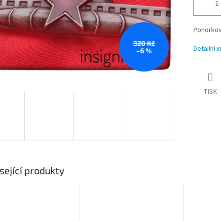
Ponorkov
320 Kč
Detailní 
–6 %
TISK
sející produkty