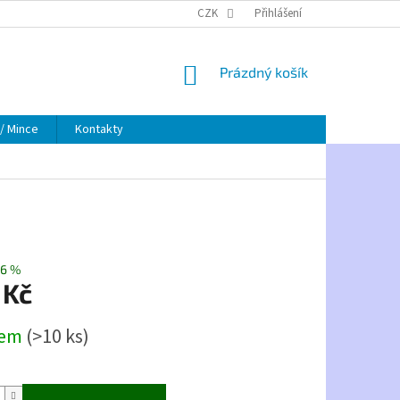
OSOBNÍ ÚDAJE
ZAKÁZKOVÁ VÝROBA
CZK
Přihlášení
MOJE OBJEDNÁVKA
NÁKUPNÍ
Prázdný košík
KOŠÍK
/ Mince
Kontakty
6 %
 Kč
dem
(>10 ks)