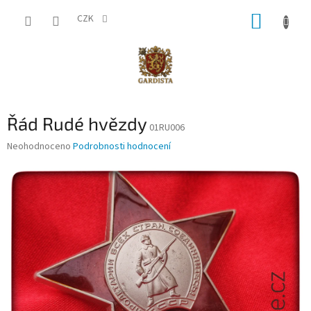
Přejít
NÁKUP
na
CZK
obsah
KOŠÍK
Řád Rudé hvězdy
01RU006
Průměrné
Neohodnoceno
Podrobnosti hodnocení
hodnocení
produktu
je
0,0
z
5
hvězdiček.