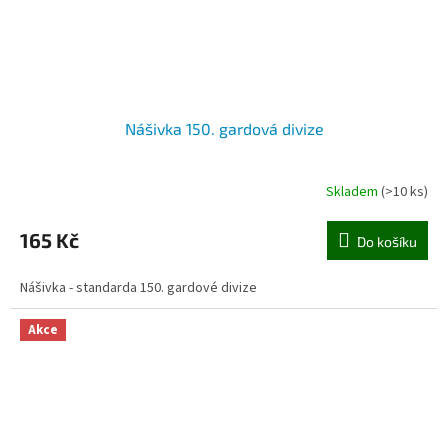
Nášivka 150. gardová divize
Skladem
(>10 ks)
165 Kč
Do košíku
Nášivka - standarda 150. gardové divize
Akce