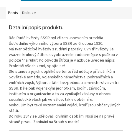
Popis
Diskuze
Detailní popis produktu
Řád Rudé hvězdy SSSR byl zřízen usnesením prezídia
Ústředního výkonného výboru SSSR ze 6. dubna 1930.
Má tvar pěticípé hvězdy s rudými paprsky. Uvnitř hvězdy, je
vsazen kruhový štítek s vyobrazením rudoarmějce s puškou v
poloze "na ruku". Po obvodu štítku je v azbuce uveden nápis:
Proletáři všech zemí, spojte se!
Dle stanov a jejich doplňků se tento řád uděluje příslušníkům
Sovětské armády, vojenského námořnictva, pohraničních a
vnitřních vojsk, Výboru státní bezpečnosti a ministerstva vnitra
SSSR. Dále pak vojenským jednotkám, lodím, závodům,
institucím a organizacím a to za vynikající zásluhy o obranu
socialistické vlasti jak ve válce, tak v době míru.
Mohou jím být také vyznamenáni vojáci, kteří jsou občany jiných
států.
Do roku 1947 se uděloval i civilním osobám. Nosí se na pravé
straně prsou. Zapínání na šroub s maticí.