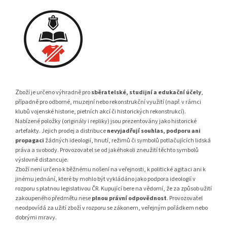
Z
boží je určeno výhradně pro
sběratelské, studijní a edukační účely
,
případně pro odborné, muzejní nebo rekonstrukční využití (např. v rámci
klubů vojenské historie, pietních akcí či historických rekonstrukcí).
Nabízené položky (originály i repliky) jsou prezentovány jako historické
artefakty. Jejich prodej a distribuce
nevyjadřují souhlas, podporu ani
propagaci
žádných ideologií, hnutí, režimů či symbolů potlačujících lidská
práva a svobody. Provozovatel se od jakéhokoli zneužití těchto symbolů
výslovně distancuje.
Zboží není určeno k běžnému nošení na veřejnosti, k politické agitaci ani k
jinému jednání, které by mohlo být vykládáno jako podpora ideologií v
rozporu s platnou legislativou ČR. Kupující bere na vědomí, že za způsob užití
zakoupeného předmětu nese
plnou právní odpovědnost
. Provozovatel
neodpovídá za užití zboží v rozporu se zákonem, veřejným pořádkem nebo
dobrými mravy.