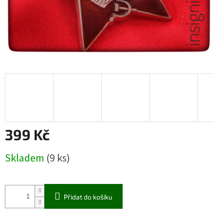
399 Kč
Měrná
Skladem
(9 ks)
cena:
Přidat do košíku