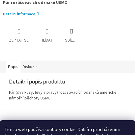
Pár rozlišovacích odznaků USMC
Detailní informace
ZEPTAT SE
HLÍDAT
SDÍLET
Popis
Diskuze
Detailní popis produktu
Pár (dva kusy, levý a pravý) rozlišovacích odznaků americké
námořní pěchoty USMC.
Z
á
Tento web používá soubory cookie. Dalším procházením
Penzion RENSHOF - ubytování na Šumavě
VZORNÝ VOJÁK
p