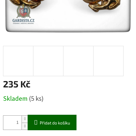
235 Kč
Měrná
Skladem
(5 ks)
cena:
Přidat do košíku