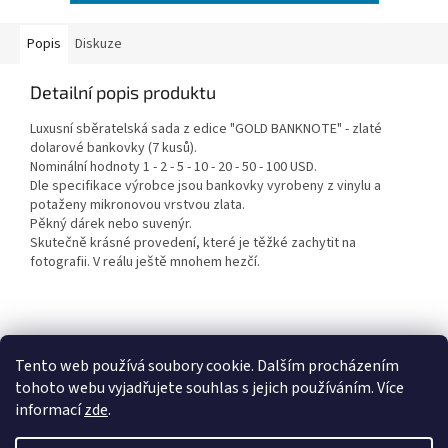
Popis
Diskuze
Detailní popis produktu
Luxusní sběratelská sada z edice "GOLD BANKNOTE" - zlaté
dolarové bankovky (7 kusů).
Nominální hodnoty 1 - 2 - 5 - 10 - 20 - 50 - 100 USD.
Dle specifikace výrobce jsou bankovky vyrobeny z vinylu a
potaženy mikronovou vrstvou zlata.
Pěkný dárek nebo suvenýr.
Skutečně krásné provedení, které je těžké zachytit na
fotografii. V reálu ještě mnohem hezčí.
Z
á
Tento web používá soubory cookie. Dalším procházením
Penzion RENSHOF - ubytování na Šumavě
VZORNÝ VOJÁK
p
tohoto webu vyjadřujete souhlas s jejich používáním. Více
a
informací
zde
.
t