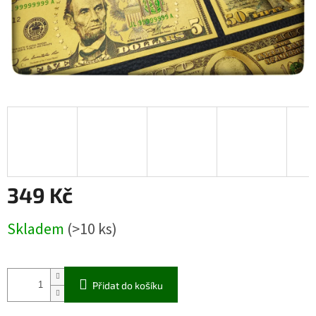
349 Kč
Měrná
Skladem
(>10 ks)
cena:
Přidat do košíku