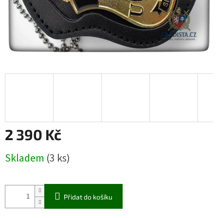
2 390 Kč
Měrná
Skladem
(3 ks)
cena:
Přidat do košíku