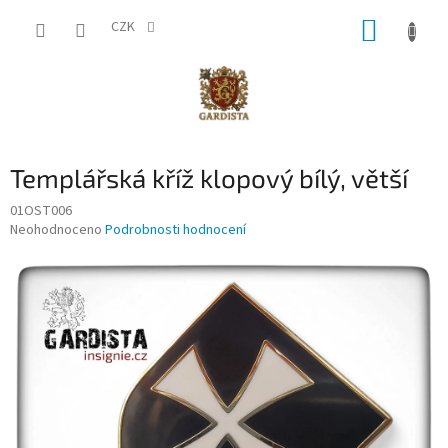
Přejít
NÁKUP
na
CZK
obsah
KOŠÍK
Templářská kříž klopový bílý, větší
01OST006
Průměrné
Neohodnoceno
Podrobnosti hodnocení
hodnocení
produktu
je
0,0
z
5
hvězdiček.