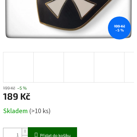
199 Kč
–5 %
199 Kč
–5 %
189 Kč
Měrná
Skladem
(>10 ks)
cena:
Přidat do košíku