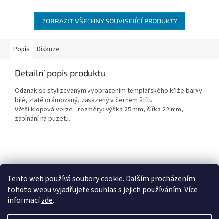
ZOBRAZIT VŠECHNY SOUVISEJÍCÍ PRODUKTY
Popis
Diskuze
Detailní popis produktu
Odznak se stylizovaným vyobrazením templářského kříže barvy
bílé, zlatě orámovaný, zasazený v černém štítu.
Větší klopová verze - rozměry: výška 25 mm, šířka 22 mm,
zapínání na puzetu.
Z
á
Tento web používá soubory cookie. Dalším procházením
Penzion RENSHOF - ubytování na Šumavě
VZORNÝ VOJÁK
p
tohoto webu vyjadřujete souhlas s jejich používáním. Více
a
informací
zde
.
t