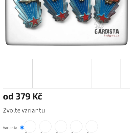
od
379 Kč
Měrná
Zvolte variantu
cena:
Varianta