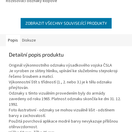
Rozlišovací odznaky klopové
ZOBRAZIT VŠECHNY SOUVISEJÍCÍ PRODUKTY
Popis
Diskuze
Detailní popis produktu
Originál výkonnostního odznaku výsadkového vojska ČSLA
Je vyroben ze slitiny hliníku, upínání ke služebnímu stejnokroji
řešeno šroubem a maticí.
Výkonnostní štít s třídností (1., 2. nebo 3.) je k tělu odznaku
přinýtován.
Odznaky s tímto vizuálním provedením byly do armády
zavedeny od roku 1965. Platnost odznaku skončila ke dni 31. 12.
1992.
Foto ilustrativní - odznaky se mohou vizuálně lišit - odstínem
barvy a zachovalostí.
Použitá povrchová aplikace modré barvy nevykazuje přílišnou
otěruvzdornost.