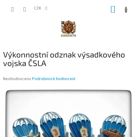
Přejít
NÁKUP
na
CZK
obsah
KOŠÍK
Výkonnostní odznak výsadkového
vojska ČSLA
Průměrné
Neohodnoceno
Podrobnosti hodnocení
hodnocení
produktu
je
0,0
z
5
hvězdiček.