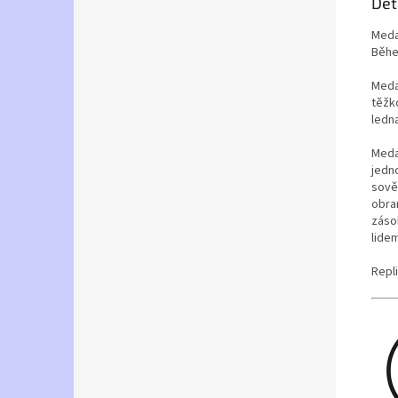
Det
Meda
Běhe
Meda
těžko
ledn
Meda
jedn
sově
obra
zásob
lide
Repl