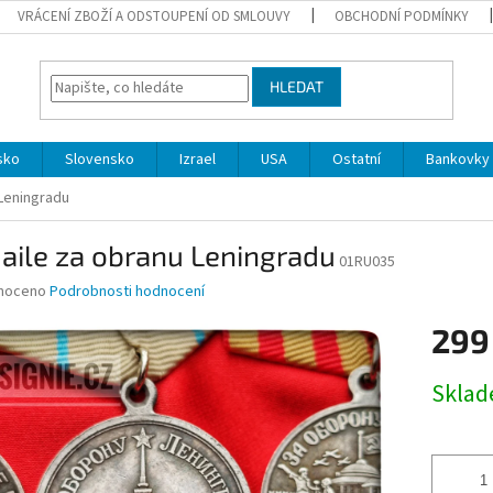
VRÁCENÍ ZBOŽÍ A ODSTOUPENÍ OD SMLOUVY
OBCHODNÍ PODMÍNKY
HLEDAT
sko
Slovensko
Izrael
USA
Ostatní
Bankovky 
Leningradu
aile za obranu Leningradu
01RU035
né
noceno
Podrobnosti hodnocení
ní
299
u
Měrná
Skla
cena:
ek.