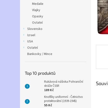
n
Medaile
e
Vlajky
l
Opasky
Ostatní
Slovensko
Izrael
USA
Ostatní
Bankovky / Mince
Top 10 produktů
Rukávová nášivka Pohraniční
Souvi
stráže ČSSR
189 Kč
Knoflíky uniformní - Četnictvo
protektorátní (1939-1945)
55 Kč