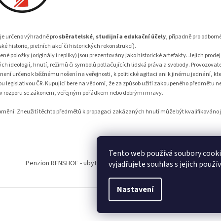
 je určeno výhradně pro
sběratelské, studijní a edukační účely
, případně pro odborn
ké historie, pietních akcí či historických rekonstrukcí).
né položky (originály i repliky) jsou prezentovány jako historické artefakty. Jejich prod
ch ideologií, hnutí, režimů či symbolů potlačujících lidská práva a svobody. Provozovate
 není určeno k běžnému nošení na veřejnosti, k politické agitaci ani k jinému jednání, kt
ou legislativou ČR. Kupující bere na vědomí, že za způsob užití zakoupeného předmětu n
 v rozporu se zákonem, veřejným pořádkem nebo dobrými mravy.
rnění: Zneužití těchto předmětů k propagaci zakázaných hnutí může být kvalifikováno j
Tento web používá soubory cook
Penzion RENSHOF - ubytování na Šumavě
VZORNÝ VOJÁK
vyjadřujete souhlas s jejich použí
Nastavení