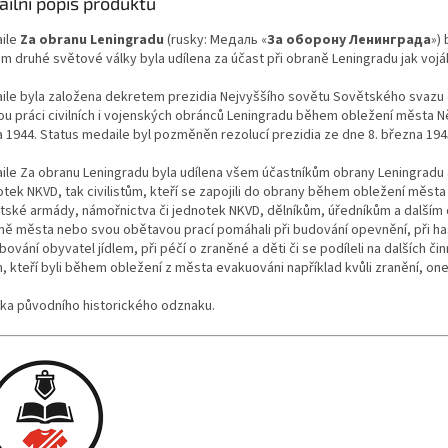
ailní popis produktu
ile
Za obranu Leningradu
(rusky: Медаль «
За оборону Ленинграда
»)
m druhé světové války byla udílena za účast při obraně Leningradu jak voják
ile byla založena dekretem prezidia Nejvyššího sovětu Sovětského svazu dn
u práci civilních i vojenských obránců Leningradu během obležení města Němc
a 1944. Status medaile byl pozměněn rezolucí prezidia ze dne 8. března 194
ile Za obranu Leningradu byla udílena všem účastníkům obrany Leningradu 
otek NKVD, tak civilistům, kteří se zapojili do obrany během obležení měst
tské armády, námořnictva či jednotek NKVD, dělníkům, úředníkům a dalším civ
ně města nebo svou obětavou prací pomáhali při budování opevnění, při haš
ování obyvatel jídlem, při péčí o zraněné a děti či se podíleli na dalších 
m, kteří byli během obležení z města evakuováni například kvůli zranění, o
ika původního historického odznaku.