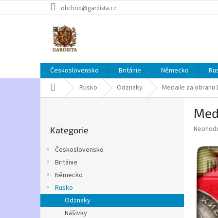
Přejít
obchod@gardista.cz
na
obsah
Československo
Británie
Německo
Ru
Domů
Rusko
Odznaky
Medaile za obranu 
P
Med
o
Přeskočit
s
Průměr
Neohod
Kategorie
kategorie
t
hodnoce
r
produkt
Československo
a
je
Británie
0,0
n
z
Německo
n
5
í
Rusko
hvězdič
p
Odznaky
a
Nášivky