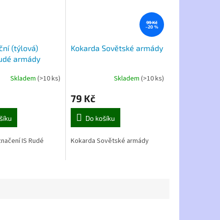
99 Kč
–20 %
ní (týlová)
Kokarda Sovětské armády
udé armády
Skladem
(>10 ks)
Skladem
(>10 ks)
79 Kč
šíku
Do košíku
načení IS Rudé
Kokarda Sovětské armády