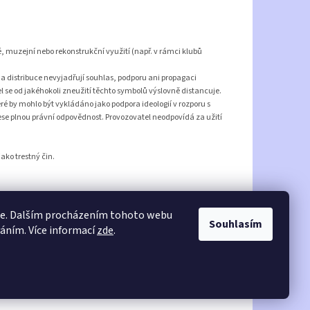
é, muzejní nebo rekonstrukční využití (např. v rámci klubů
ej a distribuce nevyjadřují souhlas, podporu ani propagaci
l se od jakéhokoli zneužití těchto symbolů výslovně distancuje.
eré by mohlo být vykládáno jako podpora ideologií v rozporu s
ese plnou právní odpovědnost. Provozovatel neodpovídá za užití
ako trestný čin.
ie. Dalším procházením tohoto webu
Souhlasím
váním. Více informací
zde
.
Vytvořil Shoptet