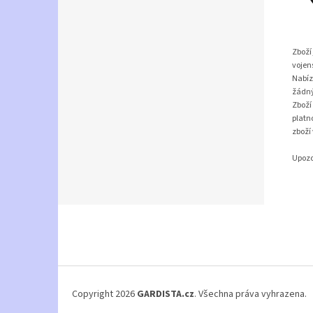
Zboží
vojens
Nabíze
žádný
Zboží
platn
zboží
Upozo
Z
á
p
a
t
í
Copyright 2026
GARDISTA.cz
. Všechna práva vyhrazena.