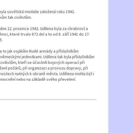
 byla sovětská medaile založená roku 1942.
ům tak civilistům.
e 22. prosince 1942. Udílena byla za chrabrost a
i, které trvalo 872 dní a to od 8. září 1941 do 27.
5.
a to jak vojákům Rudé armády a příslušníkům
a německými jednotkami. Udílena tak byla příslušníkům
ilistům, kteří se účastnili bojových operací při
ení požárů, při organizaci a provozu dopravy, při
činnostech nutných k obraně města. Udělena mohla být i
nemocnění nebo na základě svého převelení.