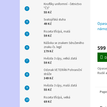
Knoflíky uniformní - četnictvo
"ČS"
55 Kč
Svatojiřská stuha
Opase
49 Kč
námo
Rozeta třícípá, malá
armá
59 Kč
Nášivka se znakem Sdruženého
599
znaku čs. legií
179 Kč
D
Hvězda 3 cípy, velká zlatá
59 Kč
Opase
Odznak VETERÁN Pohraniční
Rudé 
stráže
349 Kč
Hvězda 3 cípy, malá zlatá
55 Kč
Popi
Rozeta třícípá, velká
69 Kč