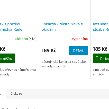
k s přezkou
Kokarda - důstojnická s
Intendanč
řnictva Rudé
okružím
služba R
dy
Skladem
(5 ks)
Vyprodáno
 Kč
185 Kč
189 Kč
DETAIL
o košíku
Do ko
Důstojnická kokarda Sovětské
armády s okružím
k s přezkou námořnictva
Límcové oz
armády
armády
s
Diskuze