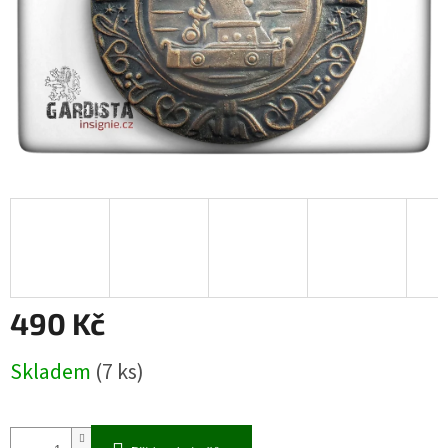
490 Kč
Měrná
Skladem
(7 ks)
cena: