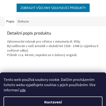
ZOBRAZIT VŠECHNY SOUVISEJÍCÍ PRODUKTY
Popis
Diskuze
Detailní popis produktu
Výkonnostní odznak pro střelce z minometu III. třídy.
Byl udělován v naší armádě v období let 1928 - 1948 (s výjimkou II.
světové války).
Průměr cca. 44 mm, nejedná se o dobový originál.
Z
á
Tento web používá soubory cookie. Dalším procházením
Penzion RENSHOF - ubytování na Šumavě
VZORNÝ VOJÁK
p
tohoto webu vyjadřujete souhlas s jejich používáním. Více
a
informací
zde
.
t
í
Nastavení
Vytvořil Shoptet