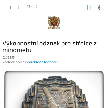
Přejít
NÁKUP
na
CZK
obsah
KOŠÍK
Výkonnostní odznak pro střelce z
minometu
01CZ155
Průměrné
Neohodnoceno
Podrobnosti hodnocení
hodnocení
produktu
je
0,0
z
5
hvězdiček.