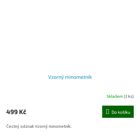
Vzorný minometník
Skladem
(3 ks)
499 Kč
Do košíku
Čestný odznak Vzorný minometník.